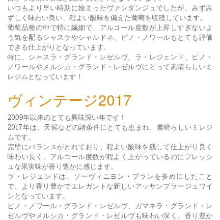
いつもより早い時期に始まったヴァンダンジュでしたが、みずみ
ずしく味わい良い、程よい酸味を備えた葡萄を収穫しています。
葡萄品種の中で特に繊細で、アルコール度数が上昇しすぎないよ
う気を配るシャスラやシャルドネ、ピノ・ノワールもとても評価
できる仕上がりとなっています。
特に、シャスラ・グランド・レゼルヴ、ラ・レジェンド、ピノ・
ノワールやメルシカ・グランド・レゼルヴにとって素晴らしいミ
レジムとなっています！
ヴィンテージ2017
2009年以来のとても興味深い年です！
2017年は、天候などの諸条件にとても恵まれ、素晴らしいミレジ
ムです。
完璧にバランスがとれており、程よい酸味を残して仕上がり良く
味わい長く、アルコール度数が程よく上がっているのにフレッシ
ュな果実味が香り豊かに感じます。
ラ・レジェンドは、ソーヴィニヨン・ブランを多めにしたこと
で、より香り豊かでエレガントな新しいアッサンブラージュワイ
ンとなっています。
ピノ・ノワール・グランド・レゼルヴ、ガマネラ・グランド・レ
ゼルヴやメルシカ・グランド・レゼルヴも味わい深く、香り豊か