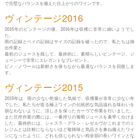
で完璧なバランスを備えた仕上がりのワインです。
ヴィンテージ2016
2015年のビンテージの後、2016年は収穫に非常に細いようでし
た。
雨の記録とベイの記録はサイズの記録を破ったので、私たちは抽
出作業と
最初のジュースを残して、最終的に、素晴らしいビンテージ、ジ
ューシーで非常にエレガントなプレゼント。
ピノ・ノワールは新鮮さを保ちながら最適なバランスを回復しま
す。
ヴィンテージ2015
2015年は、雨の少ない乾燥した気候で、収穫量が非常に少ない年
でした。私たちが造る極上ワインの伝統的な気品溢れる味わいを
損なわないように、涼しさを保ったカーヴで作業を行いました。
また圧搾作業の際には、一番搾りの葡萄ジュースを素早く分けま
した。最終的には、シャスラ・グラン・レゼルヴがこれまでのミ
レジムとは比較にならないほど複雑味と気品さを兼ね備えたワイ
ンになったように、どれも信じられない程余韻の長いワインとな