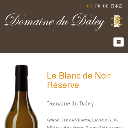
EN
FR
DE
日本語
Le Blanc de Noir
Réserve
Domaine du Daley
Grand Cru de Villette, Lavaux AOC
White wine from Pinot Noir grapes,