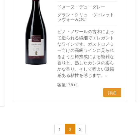
ドメーヌ・デュ・ダレー
グラン・クリュ ヴィレット
ラヴォーAOC
ピノ・ノワールの古木によっ
て造られる繊細でエレガント
なワインです。ガストロノミ
ー向けの高級ワインに見られ
るような樽熟成による複雑な
香りと、熟したカシスの柔ら
かな香り、そして程よい凝縮
感ある粘性を感じます。..
容量: 75 cl
詳細
1
2
3