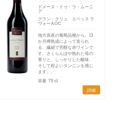
ドメーヌ・ドゥ・ラ・ムーニ
ア
グラン・クリュ エペッス ラ
ヴォーAOC
地方原産の葡萄品種から、13
か月樽熟成によって造られ
る、繊細で芳醇な赤ワインで
す。さくらんぼや熟れた苺の
香りと、しっかりした酸味、
そして程よいタンニンを感じ
ます。..
容量: 75 cl
詳細