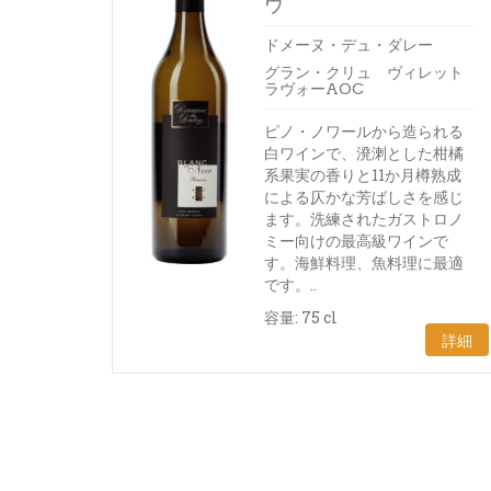
ヴ
ドメーヌ・デュ・ダレー
グラン・クリュ ヴィレット
ラヴォーAOC
ピノ・ノワールから造られる
白ワインで、溌溂とした柑橘
系果実の香りと11か月樽熟成
による仄かな芳ばしさを感じ
ます。洗練されたガストロノ
ミー向けの最高級ワインで
す。海鮮料理、魚料理に最適
です。..
容量: 75 cl
詳細