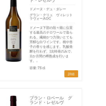
ド・レゼルヴ
ドメーヌ・デュ・ダレー
グラン・クリュ ヴィレット
ラヴォーAOC
ドメーヌ下部の段々畑に位置
する最高のテロワールで造ら
れる、繊細かつ力強いとても
芳醇な白ワインです。桃や杏
子の香りを感じます。乳酸発
酵を行わず、1次時発のみで、
11か月間の樽熟成を行いま
す。..
容量: 75 cl
詳細
プラン・ロベール グ
ランド・レゼルヴ