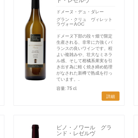
ド・レゼルヴ
ドメーヌ・デュ・ダレー
グラン・クリュ ヴィレット
ラヴォーAOC
ドメーヌ下部の段々畑で限定
生産される、非常に力強くバ
ランスの良いワインです。程
よい複雑みや、壮大なミネラ
ル感、そして柑橘系果実を引
き出す為に軽く焼き締め処理
がなされた新樽で熟成を行っ
ています。..
容量: 75 cl
詳細
ピノ・ノワール グラ
ンド・レゼルヴ