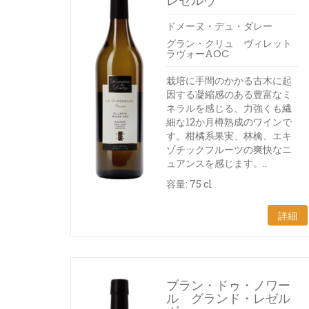
レゼルヴ
ドメーヌ・デュ・ダレー
グラン・クリュ ヴィレット
ラヴォーAOC
栽培に手間のかかる古木に起
因する凝縮感のある豊富なミ
ネラルを感じる、力強くも繊
細な12か月樽熟成のワインで
す。柑橘系果実、林檎、エキ
ゾチックフルーツの爽快なニ
ュアンスを感じます。..
容量: 75 cl
詳細
ブラン・ドゥ・ノワー
ル グランド・レゼル