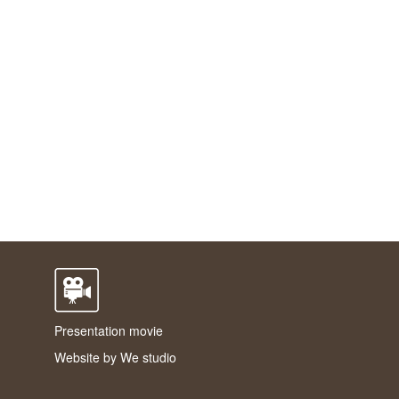
Presentation movie
Website by
We studio