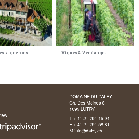
des vignerons
Vignes & Vendanges
DOMAINE DU DALEY
Ch. Des Moines 8
1095 LUTRY
view
T + 41 21 791 15 94
F + 41 21 791 58 61
M
info@daley.ch