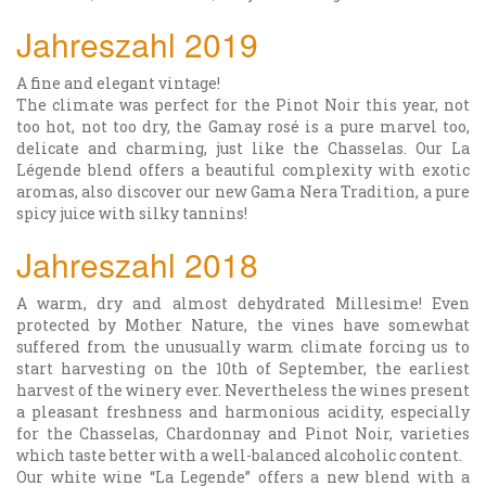
Jahreszahl 2019
A fine and elegant vintage!
The climate was perfect for the Pinot Noir this year, not
too hot, not too dry, the Gamay rosé is a pure marvel too,
delicate and charming, just like the Chasselas. Our La
Légende blend offers a beautiful complexity with exotic
aromas, also discover our new Gama Nera Tradition, a pure
spicy juice with silky tannins!
Jahreszahl 2018
A warm, dry and almost dehydrated Millesime! Even
protected by Mother Nature, the vines have somewhat
suffered from the unusually warm climate forcing us to
start harvesting on the 10th of September, the earliest
harvest of the winery ever. Nevertheless the wines present
a pleasant freshness and harmonious acidity, especially
for the Chasselas, Chardonnay and Pinot Noir, varieties
which taste better with a well-balanced alcoholic content.
Our white wine “La Legende” offers a new blend with a