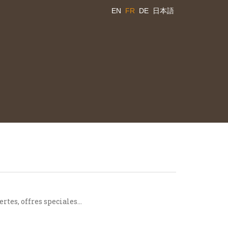
EN
FR
DE
日本語
rtes, offres speciales…