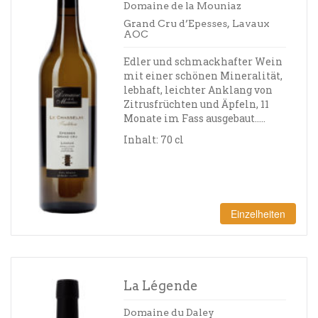
Domaine de la Mouniaz
Grand Cru d’Epesses, Lavaux
AOC
Edler und schmackhafter Wein
mit einer schönen Mineralität,
lebhaft, leichter Anklang von
Zitrusfrüchten und Äpfeln, 11
Monate im Fass ausgebaut…..
Inhalt: 70 cl
Einzelheiten
La Légende
Domaine du Daley