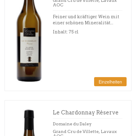
Grand Cru de Villette, Lavaux
AOC
Feiner und kräftiger Wein mit
einer schönen Mineralität…
Inhalt: 75 cl
Einzelheiten
Le Chardonnay Réserve
Domaine du Daley
Grand Cru de Villette, Lavaux
AOC