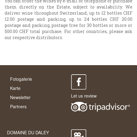
You can order the wines by e-mail or telephone or purchase
them directly on the Estate, subject to availability. We
deliver wine throughout Switzerland, up to 12 bottles CHF
12.00 postage and packing, up to 24 bottles CHF 20.00
postage and packing, postage free for 30 bottles or more or
500.00 CHF total purchase. For other countries, please ask
our respective distributors.
Fotogalerie
Karte
Let us review
Newsletter
Partners
DOMAINE DU DALEY